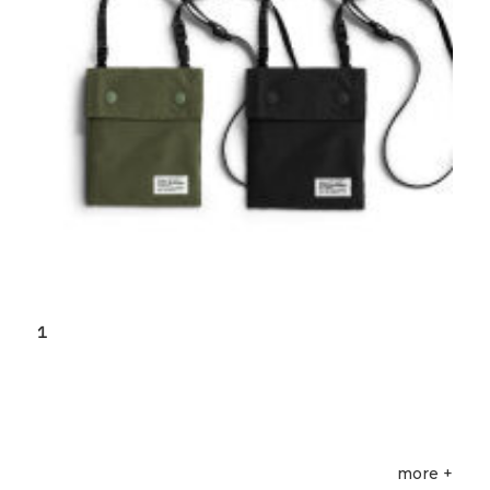
1
more +